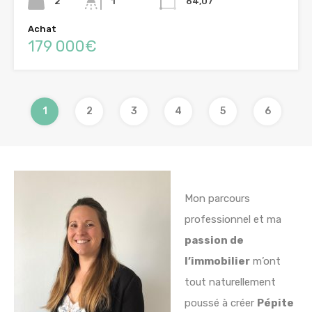
2
1
64,07
Achat
179 000€
1
2
3
4
5
6
Mon parcours
professionnel et ma
passion de
l’immobilier
m’ont
tout naturellement
poussé à créer
Pépite