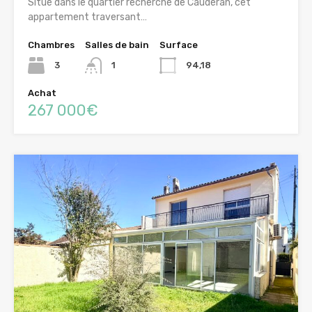
Situé dans le quartier recherché de Caudéran, cet
appartement traversant…
Chambres
Salles de bain
Surface
3
1
94,18
Achat
267 000€