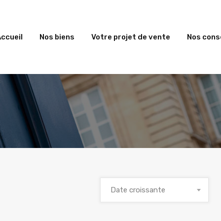
ccueil
Nos biens
Votre projet de vente
Nos conse
Date croissante