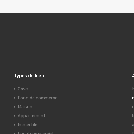
Types de bien
A
Cave
N
Fond de commerce
n
Maison
d
Appartement
l
Immeuble
a
Local commercial
P