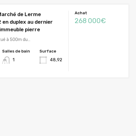
Achat
Marché de Lerme
268 000€
 en duplex au dernier
 immeuble pierre
itué à 500m du…
Salles de bain
Surface
1
48,92