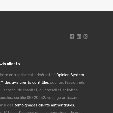
vis clients
otre entreprise est adhérente à
Opinion System,
°1 des avis clients contrôlés
pour professionnels
u service, de l'habitat, du conseil et activités
ibérales, certifié ISO 20252, vous garantissant
insi des
témoignages clients authentiques.
lutôt que d'essayer de vous convaincre de nous